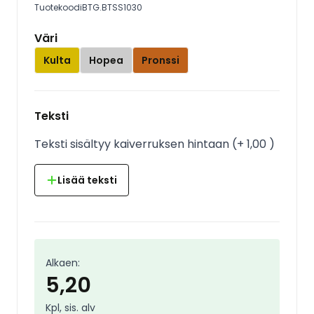
Tuotekoodi
BTG.BTSS1030
Väri
Kulta
Hopea
Pronssi
Teksti
Teksti sisältyy kaiverruksen hintaan
(
+
1,00
)
Lisää teksti
Alkaen:
5,20
Kpl, sis. alv