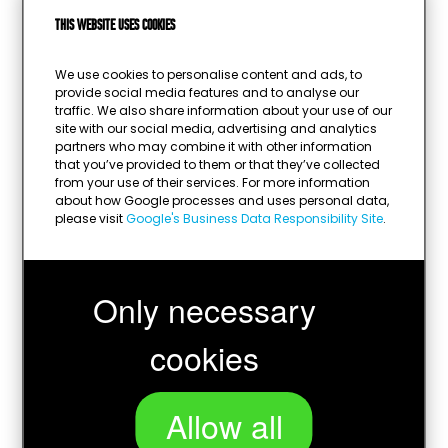
Urheilu:
koiraurheilu
This website uses cookies
Kuva mahdollinen:
kyllä
We use cookies to personalise content and ads, to
Tekstilaatta mahdollinen:
kyllä
provide social media features and to analyse our
traffic. We also share information about your use of our
Tekstilaatan väri:
kulta
site with our social media, advertising and analytics
partners who may combine it with other information
that you’ve provided to them or that they’ve collected
from your use of their services. For more information
about how Google processes and uses personal data,
please visit
Google's Business Data Responsibility Site
.
Only necessary
cookies
Allow all