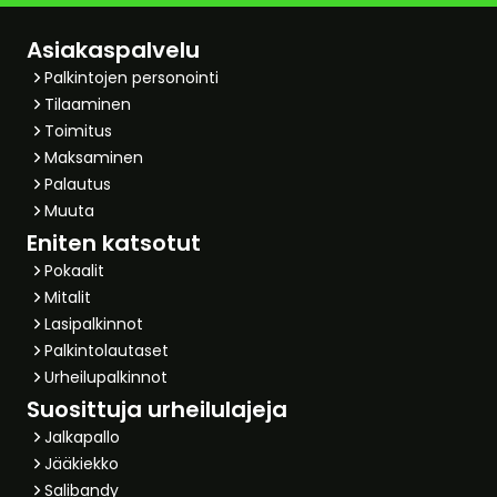
Asiakaspalvelu
Palkintojen personointi
Tilaaminen
Toimitus
Maksaminen
Palautus
Muuta
Eniten katsotut
Pokaalit
Mitalit
Lasipalkinnot
Palkintolautaset
Urheilupalkinnot
Suosittuja urheilulajeja
Jalkapallo
Jääkiekko
Salibandy