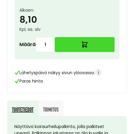
Alkaen:
8,10
Kpl, sis. alv
Määrä
i
Lähetyspäivä näkyy sivun yläosassa.
Paras hinta
Tuotetiedot
Toimitus
Näyttävä koiraurheilupalkinto, jolla palkitset
upeasti. Palkinnon jalustassa on tila kuvalle ja