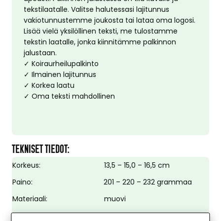
tekstilaatalle. Valitse halutessasi lajitunnus
vakiotunnustemme joukosta tai lataa oma logosi.
Lisää vielä yksilöllinen teksti, me tulostamme
tekstin laatalle, jonka kiinnitämme palkinnon
jalustaan.
✓ Koiraurheilupalkinto
✓ Ilmainen lajitunnus
✓ Korkea laatu
✓ Oma teksti mahdollinen
TEKNISET TIEDOT:
Korkeus:
13,5 – 15,0 – 16,5 cm
Paino:
201 – 220 – 232 grammaa
Materiaali:
muovi
Väri:
kulta