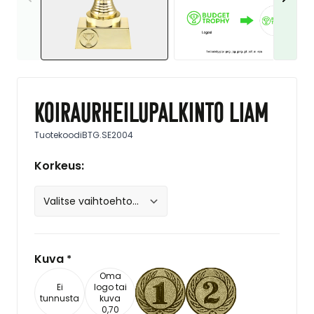
Koiraurheilupalkinto Liam
Tuotekoodi
BTG.SE2004
Korkeus:
Kuva
*
Oma
Ei
logo tai
tunnusta
kuva
0,70