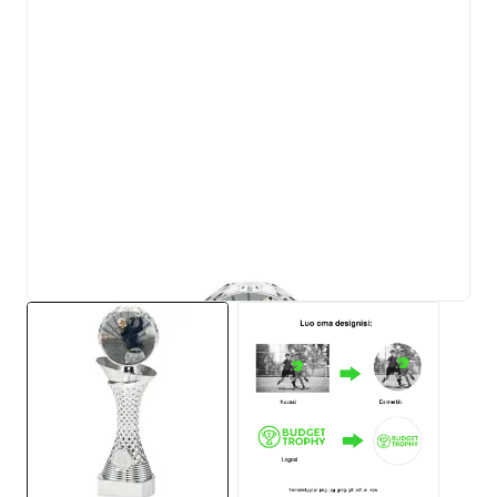
View larger image
View larger image