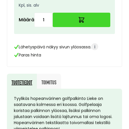
Kpl, sis. alv
Määrä
i
Lähetyspäivä näkyy sivun yläosassa.
Paras hinta
Tuotetiedot
Toimitus
Tyylikäs hopeanvärinen golfpalkinto Lieke on
saatavana kolmessa eri koossa. Golfpelaaja
koristaa palkinnon yläosaa, lisäksi palkinnon
jalustaan voidaan lisätä lajitunnus tai oma logosi.
Hopeanvärinen tekstilaatta toivomallasi tekstillä
viimeistelee palkinnon!