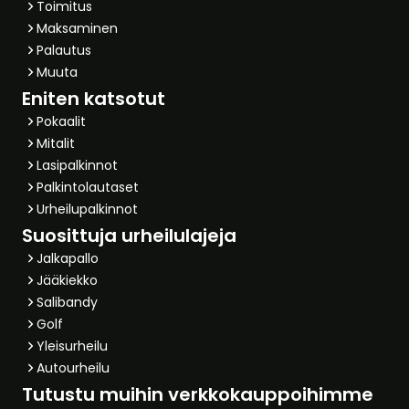
Toimitus
Maksaminen
Palautus
Muuta
Eniten katsotut
Pokaalit
Mitalit
Lasipalkinnot
Palkintolautaset
Urheilupalkinnot
Suosittuja urheilulajeja
Jalkapallo
Jääkiekko
Salibandy
Golf
Yleisurheilu
Autourheilu
Tutustu muihin verkkokauppoihimme