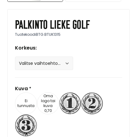
Palkinto Lieke golf
Tuotekoodi
BTG.BTUK1315
Korkeus:
Kuva
*
Oma
Ei
logo tai
tunnusta
kuva
0,70