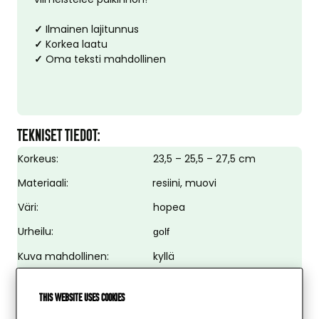
✓
Ilmainen lajitunnus
✓
Korkea laatu
✓
Oma teksti mahdollinen
TEKNISET TIEDOT:
Korkeus:
23,5 – 25,5 – 27,5 cm
Materiaali:
resiini, muovi
Väri:
hopea
Urheilu:
golf
Kuva mahdollinen:
kyllä
Kuvan halkaisija:
25 mm
This website uses cookies
Tekstilaatta mahdollinen:
kyllä