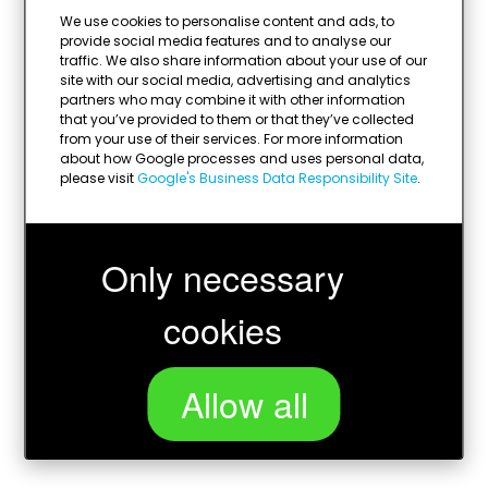
Tekstilaatan väri:
hopea
We use cookies to personalise content and ads, to
provide social media features and to analyse our
traffic. We also share information about your use of our
site with our social media, advertising and analytics
partners who may combine it with other information
that you’ve provided to them or that they’ve collected
from your use of their services. For more information
about how Google processes and uses personal data,
please visit
Google's Business Data Responsibility Site
.
Only necessary
cookies
Allow all