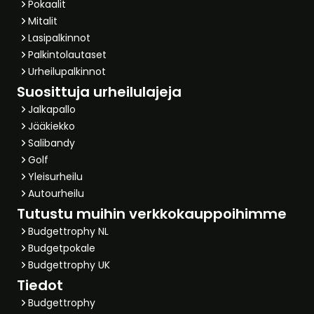
Pokaalit
Mitalit
Lasipalkinnot
Palkintolautaset
Urheilupalkinnot
Suosittuja urheilulajeja
Jalkapallo
Jääkiekko
Salibandy
Golf
Yleisurheilu
Autourheilu
Tutustu muihin verkkokauppoihimme
Budgettrophy NL
Budgetpokale
Budgettrophy UK
Tiedot
Budgettrophy