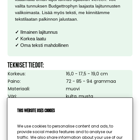
valita tunnuksen Budgettrophyn laajasta lajitunnusten
valikoimasta. Lisää myös teksti, me kiinnitämme
tekstilaatan palkinnon jalustaan.
✓
Ilmainen lajitunnus
✓
Korkea laatu
✓
Oma teksti mahdollinen
TEKNISET TIEDOT:
Korkeus:
16,0 - 17,5 - 19,0 cm
Paino:
72 - 85 - 94 grammaa
Materiaali:
muovi
Väri:
kulta, musta
Urheilu:
neutraali
Kuva mahdollinen:
This website uses cookies
kyllä
Kuvan halkaisija:
25 mm
Tekstilaatta:
kyllä
We use cookies to personalise content and ads, to
provide social media features and to analyse our
Tekstilaatan väri:
kulta
traffic. We also share information about your use of our