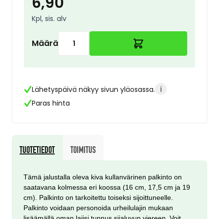
6,90
Kpl, sis. alv
Määrä
i
Lähetyspäivä näkyy sivun yläosassa.
Paras hinta
Tuotetiedot
Toimitus
Tämä jalustalla oleva kiva kullanvärinen palkinto on
saatavana kolmessa eri koossa (16 cm, 17,5 cm ja 19
cm). Palkinto on tarkoitettu toiseksi sijoittuneelle.
Palkinto voidaan personoida urheilulajin mukaan
lisäämällä oman lajisi tunnus sijaluvun viereen. Voit