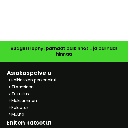
Budgettrophy: parhaat palkinnot... ja parhaat
hinnat!
Asiakaspalvelu
Palkintojen personointi
Tilaaminen
Toimitus
Maksaminen
Palautus
Muuta
Eniten katsotut