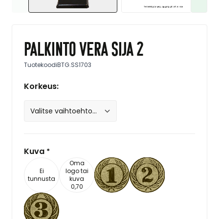
Palkinto Vera sija 2
Tuotekoodi
BTG.SS1703
Korkeus:
Kuva
*
Oma
Ei
logo tai
tunnusta
kuva
0,70