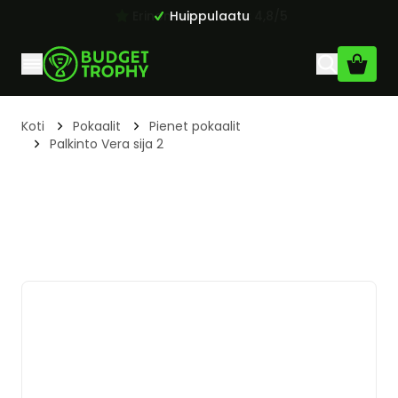
Erinomainen arvio: 4,8/5
Huippulaatu
Skip to Content
Koti
Pokaalit
Pienet pokaalit
Palkinto Vera sija 2