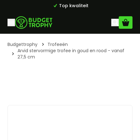
Top kwaliteit
Ga naar de inhoud
Budgettrophy
Trofeeën
Arvid stervormige trofee in goud en rood - vanaf
27,5 cm