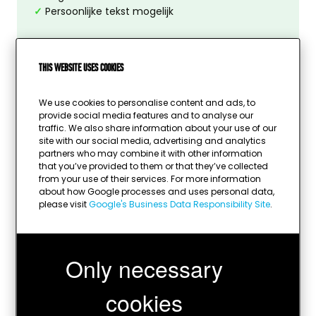
✓
Persoonlijke tekst mogelijk
This website uses cookies
SPECIFICATIES:
Beschikbare hoogtes:
27,5 – 31,5 – 34,5 cm
We use cookies to personalise content and ads, to
provide social media features and to analyse our
Gewicht:
251 – 450 – 470 gram
traffic. We also share information about your use of our
Materiaal:
marmer, kunststof
site with our social media, advertising and analytics
Kleur:
goud, rood
partners who may combine it with other information
that you’ve provided to them or that they’ve collected
Sport:
neutraal
from your use of their services. For more information
Afbeelding mogelijk:
ja
about how Google processes and uses personal data,
Diameter afbeelding:
25 mm
please visit
Google's Business Data Responsibility Site
.
Graveerplaatje mogelijk:
ja
Kleur graveerplaatje:
goud
Only necessary
cookies