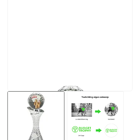
View larger image
View larger image