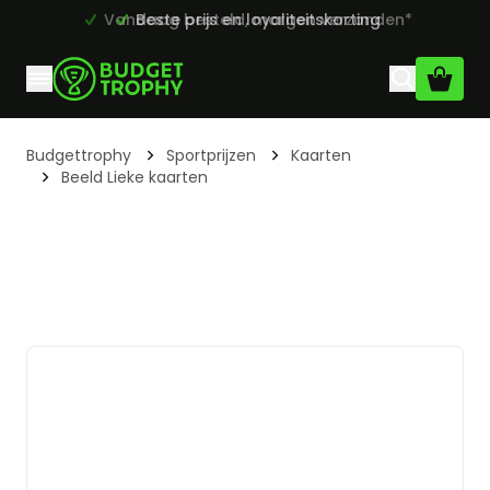
Vandaag besteld, morgen verzonden*
Beste prijs en loyaliteitskorting
Ga naar de inhoud
Budgettrophy
Sportprijzen
Kaarten
Beeld Lieke kaarten