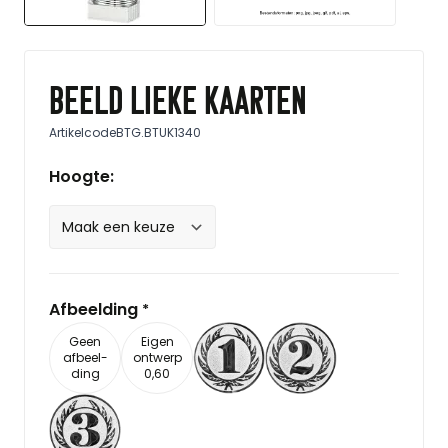
Beeld Lieke kaarten
Artikelcode
BTG.BTUK1340
Hoogte:
Afbeelding
*
Geen
Eigen
afbeel-
ontwerp
ding
0,60