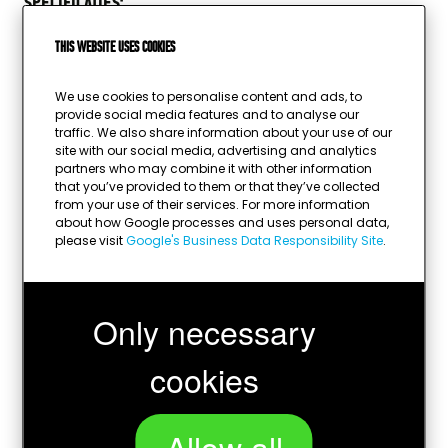
SPECIFICATIES:
Hoogte:
23,5 – 25,5 – 27,5 cm
This website uses cookies
Beschikbare kleuren:
zilver
We use cookies to personalise content and ads, to
Materiaal:
kunststof, resin
provide social media features and to analyse our
Sport:
kaarten
traffic. We also share information about your use of our
site with our social media, advertising and analytics
Afbeelding mogelijk:
ja
partners who may combine it with other information
Diameter afbeelding:
25mm
that you’ve provided to them or that they’ve collected
from your use of their services. For more information
Graveerplaatje mogelijk:
ja
about how Google processes and uses personal data,
Kleur graveerplaatje:
zilver
please visit
Google's Business Data Responsibility Site
.
Only necessary
cookies
Allow all