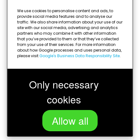
- IN DE KLEUR GOUD
- (SPORT)AFBEELDING EN GRAVEERPLAATJE MET TEKST
We use cookies to personalise content and ads, to
provide social media features and to analyse our
MOGELIJK
traffic. We also share information about your use of our
site with our social media, advertising and analytics
- GRATIS MONTAGE
partners who may combine it with other information
that you’ve provided to them or that they’ve collected
from your use of their services. For more information
about how Google processes and uses personal data,
please visit
Google's Business Data Responsibility Site
.
Only necessary
cookies
Allow all