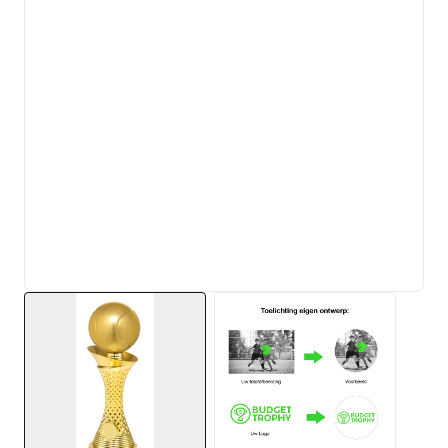
View larger image
View larger image