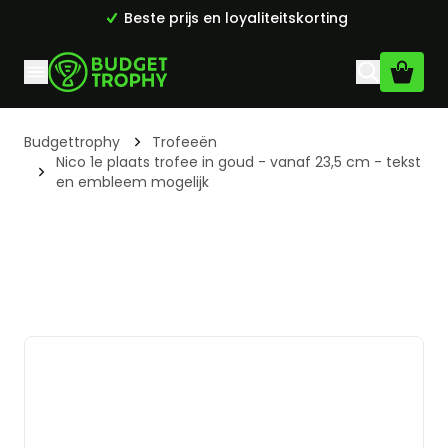
Beste prijs en loyaliteitskorting
Top kwaliteit
Ga naar de inhoud
Budgettrophy
Trofeeën
Nico 1e plaats trofee in goud - vanaf 23,5 cm - tekst
en embleem mogelijk