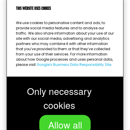
Gewicht:
399 – 499 – 607 gram
This website uses cookies
kunststof (verzwaard met
Materiaal:
cement)
We use cookies to personalise content and ads, to
Kleur:
goud, zwart
provide social media features and to analyse our
Sport:
nr. 1
traffic. We also share information about your use of our
Afbeelding mogelijk:
ja
site with our social media, advertising and analytics
partners who may combine it with other information
Diameter afbeelding:
25mm
that you’ve provided to them or that they’ve collected
Graveerplaatje mogelijk:
ja
from your use of their services. For more information
Kleur graveerplaatje:
goud
about how Google processes and uses personal data,
please visit
Google's Business Data Responsibility Site
.
Only necessary
cookies
Allow all