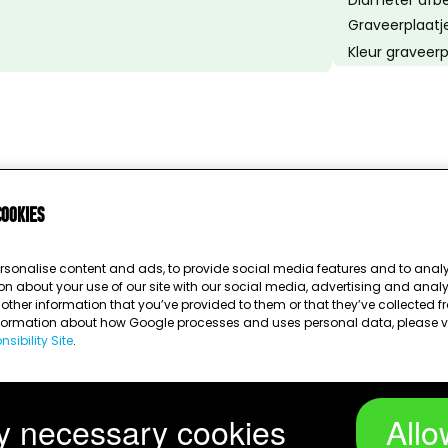
Diameter afbe
Graveerplaatje
Kleur graveerp
cookies
rsonalise content and ads, to provide social media features and to analys
on about your use of our site with our social media, advertising and anal
ther information that you’ve provided to them or that they’ve collected fr
nformation about how Google processes and uses personal data, please v
sibility Site
.
y necessary cookies
Allo
Bezig met laden...