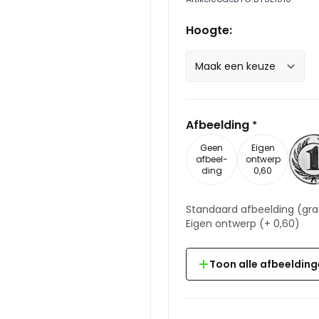
Hoogte:
Afbeelding
*
Geen
Eigen
afbeel-
ontwerp
ding
0,60
Standaard afbeelding
(gra
Eigen ontwerp
(+
0,60
)
Toon alle afbeeldin