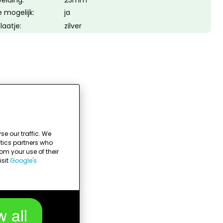
elding:
25mm
 mogelijk:
ja
laatje:
zilver
e our traffic. We
ytics partners who
om your use of their
isit
Google's
w all