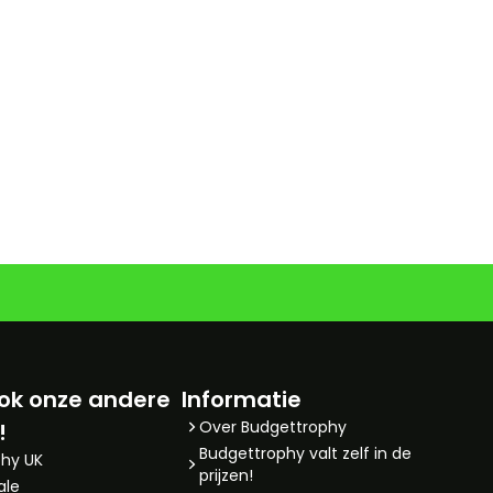
!
ok onze andere
Informatie
Over Budgettrophy
!
Budgettrophy valt zelf in de
hy UK
prijzen!
ale