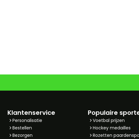
Klantenservice
Populaire sport
Personalisatie
Voetbal prijzen
Bestellen
Hockey medailles
Bezorgen
Rozetten paardenspo