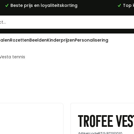
Beste prijs en loyaliteitskorting
Top k
alen
Rozetten
Beelden
Kinderprijzen
Personalisering
Vesta tennis
Trofee Ves
Artikelcode
BTG.BTSE1010