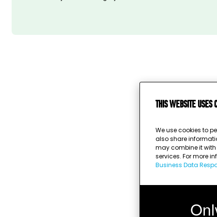
This website uses 
We use cookies to pe
also share informati
may combine it with o
services. For more i
Business Data Respon
Onl