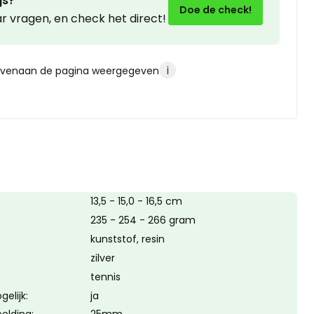
js?
Doe de check!
 vragen, en check het direct!
i
venaan de pagina weergegeven
13,5 - 15,0 - 16,5 cm
235 - 254 - 266 gram
kunststof, resin
zilver
tennis
elijk:
ja