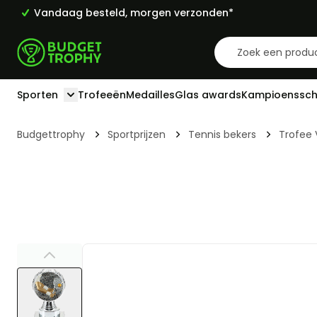
Vandaag besteld, morgen verzonden*
Ga naar de inhoud
Sporten
Trofeeën
Medailles
Glas awards
Kampioenssch
Toggle submenu for Sporten
Budgettrophy
Sportprijzen
Tennis bekers
Trofee 
View larger image