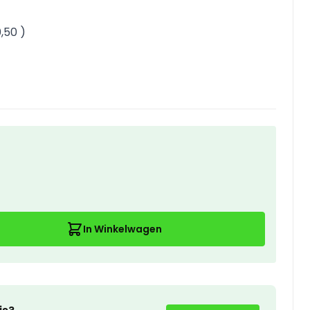
0,50
)
In Winkelwagen