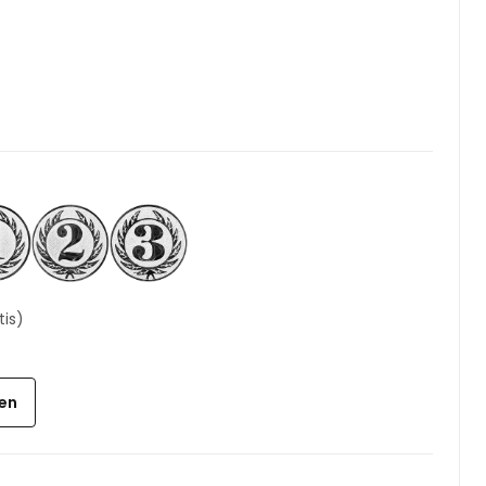
tis)
gen