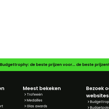
Budgettrophy: de beste prijzen voor... de beste prijzen
en
Meest bekeken
Bezoek o
Trofeeën
websites
Medailles
Budgettrop
rt
Glas awards
Budgetpok