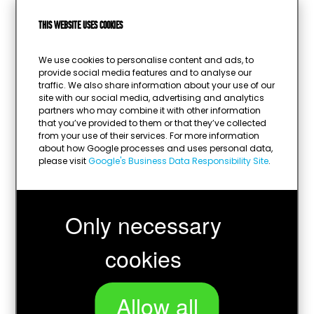
Hoogte:
13,5 - 15,0 - 16,5 cm
This website uses cookies
Gewicht:
235 - 254 - 266 gram
Materiaal:
kunststof, resin
We use cookies to personalise content and ads, to
Kleur:
zilver
provide social media features and to analyse our
Sport:
volleybal
traffic. We also share information about your use of our
site with our social media, advertising and analytics
Afbeelding mogelijk:
ja
partners who may combine it with other information
Diameter afbeelding:
25mm
that you’ve provided to them or that they’ve collected
Graveerplaatje mogelijk:
ja
from your use of their services. For more information
about how Google processes and uses personal data,
Kleur graveerplaatje:
zilver
please visit
Google's Business Data Responsibility Site
.
Only necessary
cookies
Allow all