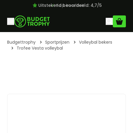
Uitstekend beoordeeld: 4,7/5
Top kwaliteit
Ga naar de inhoud
Budgettrophy
Sportprijzen
Volleybal bekers
Trofee Vesta volleybal