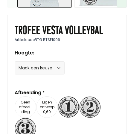
Trofee Vesta volleybal
Artikelcode
BTG.BTSE1006
Hoogte:
Afbeelding
*
Geen
Eigen
afbeel-
ontwerp
ding
0,60