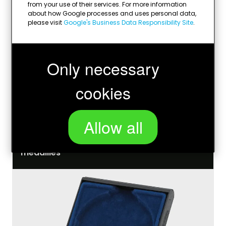
from your use of their services. For more information
about how Google processes and uses personal data,
please visit
Google's Business Data Responsibility Site
.
Only necessary
cookies
Allow all
Photo autocollante
médailles