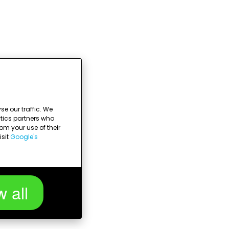
e our traffic. We
ytics partners who
om your use of their
isit
Google's
w all