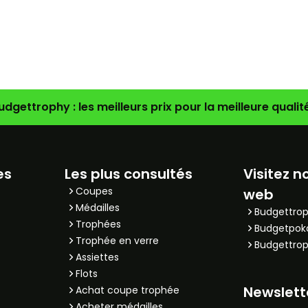
udgettrophy : les meilleurs prix pour la meilleure qualité
es
Les plus consultés
Visitez n
Coupes
web
Médailles
Budgettrop
Trophées
Budgetpok
Trophée en verre
Budgettrop
Assiettes
Flots
Newslett
Achat coupe trophée
Acheter médailles