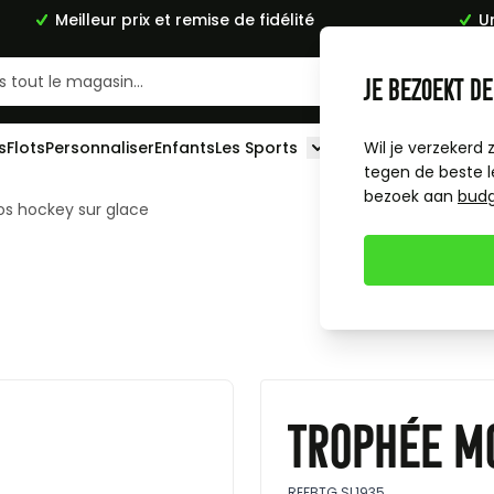
Meilleur prix et remise de fidélité
U
Je bezoekt de
s
Flots
Personnaliser
Enfants
Les Sports
Wil je verzekerd 
Toggle submenu for L
tegen de beste l
bezoek aan
bud
s hockey sur glace
Trophée M
REF
BTG.SL1935