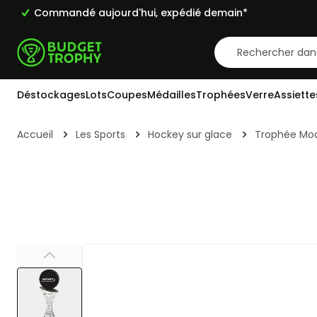
Commandé aujourd'hui, expédié demain*
Aller au contenu
Déstockages
Lots
Coupes
Médailles
Trophées
Verre
Assiette
Accueil
Les Sports
Hockey sur glace
Trophée Moo
View larger image