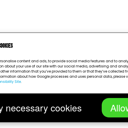
cookies
rsonalise content and ads, to provide social media features and to analys
on about your use of our site with our social media, advertising and anal
ther information that you’ve provided to them or that they’ve collected fr
nformation about how Google processes and uses personal data, please v
sibility Site
.
Chargement...
y necessary cookies
Allo