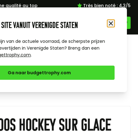
ne qualité au top
Très bien noté : 4,3/5
Langue
FR
 site vanuit Verenigde Staten
Fermer
zijn van de actuele voorraad, de scherpste prijzen
es Sports
evertijden in Verenigde Staten? Breng dan een
gettrophy.com
.
Ga naar budgettrophy.com
oos hockey sur glace