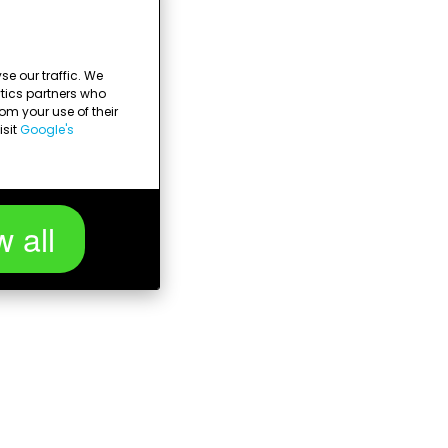
e our traffic. We
ytics partners who
om your use of their
isit
Google's
w all