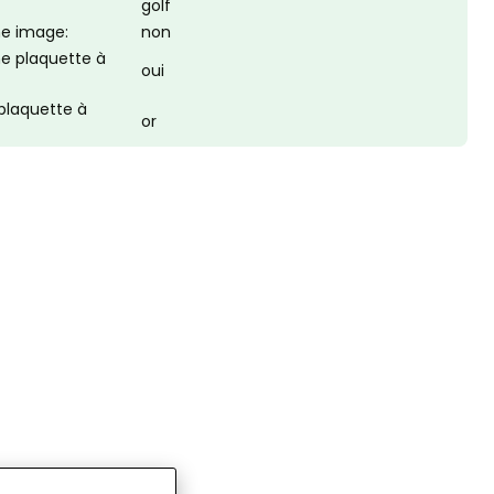
golf
une image:
non
une plaquette à
oui
 plaquette à
or