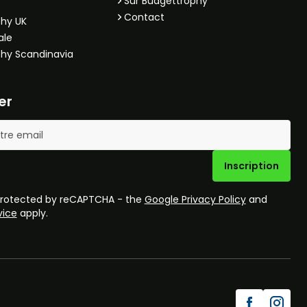
Sur Budgettrophy
Contact
hy UK
ale
hy Scandinavia
er
Inscription
 protected by reCAPTCHA - the
Google Privacy Policy
and
vice
apply.