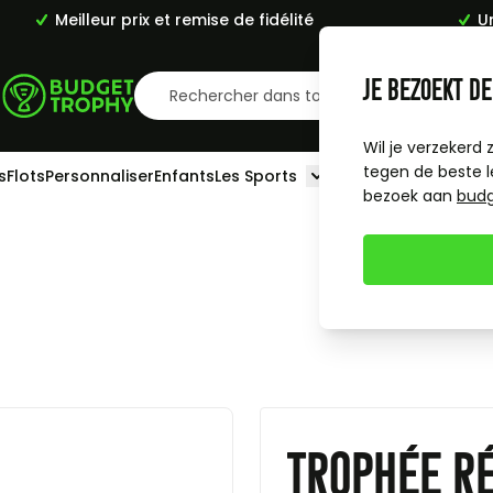
Meilleur prix et remise de fidélité
U
Je bezoekt de
x
Wil je verzekerd 
tegen de beste l
s
Flots
Personnaliser
Enfants
Les Sports
Toggle submenu for L
bezoek aan
bud
Trophée Ré