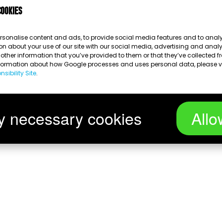
cookies
Chargement...
rsonalise content and ads, to provide social media features and to analys
on about your use of our site with our social media, advertising and anal
ther information that you’ve provided to them or that they’ve collected fr
nformation about how Google processes and uses personal data, please v
sibility Site
.
y necessary cookies
Allo