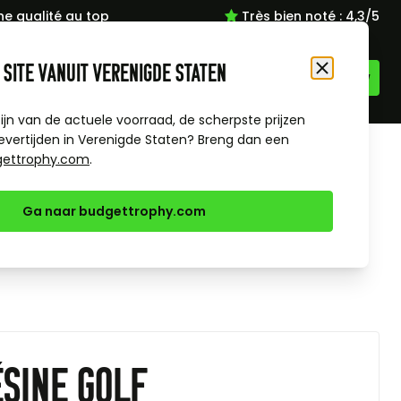
ne qualité au top
Très bien noté : 4,3/5
 site vanuit Verenigde Staten
Langue
FR
Fermer
zijn van de actuele voorraad, de scherpste prijzen
evertijden in Verenigde Staten? Breng dan een
es Sports
gettrophy.com
.
Ga naar budgettrophy.com
sine Golf