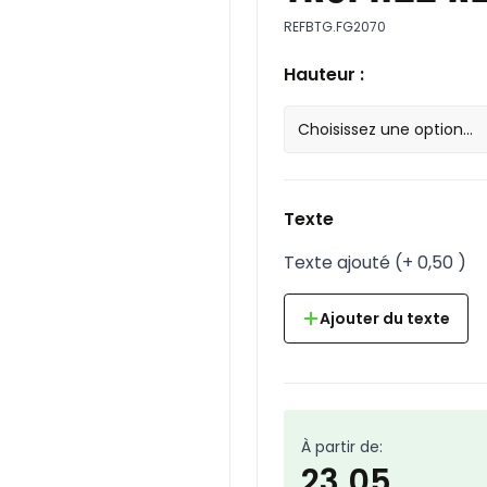
REF
BTG.FG2070
Hauteur :
Texte
Texte ajouté
(
+
0,50
)
Ajouter du texte
À partir de:
23,05